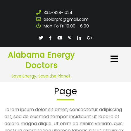
334-828-1024
asolarpro@gmail.com
Mon To Fri 10.00 - 6.00
Alabama Energy
Doctors
Save Energy. Save the Planet.
Page
Lorem ipsum dolor sit amet, consectetur adipiscing
elit, sed do eiusmod tempor incididunt ut labore et
dolore magna aliqua. Ut enim ad minim veniam, quis
nostrud exercitation ullamco laboris nisi ut aliquip ex